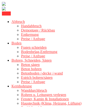
Skip
Menu
Betonschneiden Stuttgart: Beton schneiden, Beton Abbruch Stuttgart
to
Betonschneiden Stuttgart
+ 300 km
Abbruch
content
Handabbruch
Demontage / Rückbau
Entkernung
Preise / Anfrage
Boden
Fugen schneiden
Bodenbelag-Entfernung
Preise / Anfrage
Bohren, Schneiden, Sägen
Beton sägen
Beton bohren
Betonboden /-decke /-wand
Estrich bohren/sägen
Preise / Anfrage
Kernbohrung
Wanddurchbruch
Rohren u. Leitungen verlegen
Fenster, Kamin & Installationen
Haustechnik (Klima, Heizung, Lüftung)