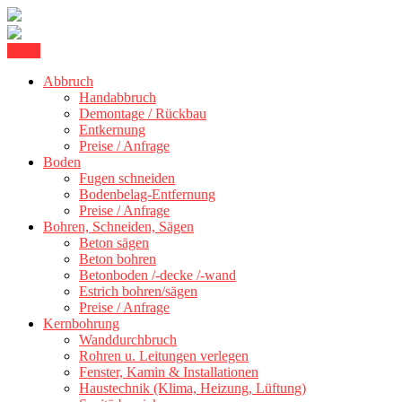
Skip
Menu
Betonschneiden Stuttgart: Beton schneiden, Beton Abbruch Stuttgart
to
Betonschneiden Stuttgart
+ 300 km
Abbruch
content
Handabbruch
Demontage / Rückbau
Entkernung
Preise / Anfrage
Boden
Fugen schneiden
Bodenbelag-Entfernung
Preise / Anfrage
Bohren, Schneiden, Sägen
Beton sägen
Beton bohren
Betonboden /-decke /-wand
Estrich bohren/sägen
Preise / Anfrage
Kernbohrung
Wanddurchbruch
Rohren u. Leitungen verlegen
Fenster, Kamin & Installationen
Haustechnik (Klima, Heizung, Lüftung)