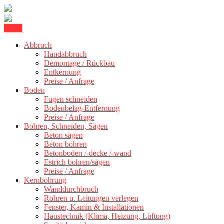
Skip
Menu
Betonschneiden Stuttgart: Beton schneiden, Beton Abbruch Stuttgart
to
Betonschneiden Stuttgart
+ 300 km
Abbruch
content
Handabbruch
Demontage / Rückbau
Entkernung
Preise / Anfrage
Boden
Fugen schneiden
Bodenbelag-Entfernung
Preise / Anfrage
Bohren, Schneiden, Sägen
Beton sägen
Beton bohren
Betonboden /-decke /-wand
Estrich bohren/sägen
Preise / Anfrage
Kernbohrung
Wanddurchbruch
Rohren u. Leitungen verlegen
Fenster, Kamin & Installationen
Haustechnik (Klima, Heizung, Lüftung)