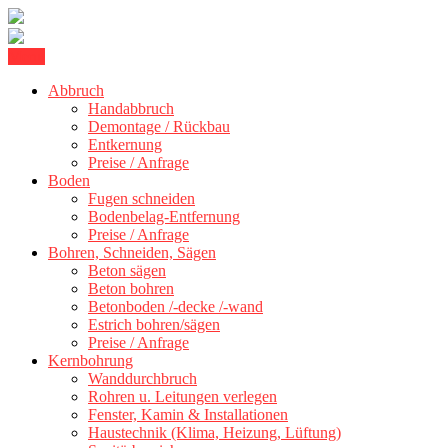
Skip
Menu
Betonschneiden Stuttgart: Beton schneiden, Beton Abbruch Stuttgart
to
Betonschneiden Stuttgart
+ 300 km
Abbruch
content
Handabbruch
Demontage / Rückbau
Entkernung
Preise / Anfrage
Boden
Fugen schneiden
Bodenbelag-Entfernung
Preise / Anfrage
Bohren, Schneiden, Sägen
Beton sägen
Beton bohren
Betonboden /-decke /-wand
Estrich bohren/sägen
Preise / Anfrage
Kernbohrung
Wanddurchbruch
Rohren u. Leitungen verlegen
Fenster, Kamin & Installationen
Haustechnik (Klima, Heizung, Lüftung)