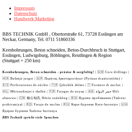
Impressum
Datenschutz
Handwerk Marketing
BBS TECHNIK GmbH , Obertorstraße 61, 73728 Esslingen am
Neckar, Germany, Tel. 0711 51860336
Kernbohrungen, Beton schneiden, Beton-Durchbruch in Stuttgart,
Esslingen, Ludwigsburg, Böblingen, Reutlingen & Region
(Stuttgart + 250 km)
Kernbohrungen, Beton schneiden - präzise & sorgfältig!
| 🇬🇧 Core drillings |
🇭🇷 Bušenje jezgre | 🇬🇷 Πυρήνας δραστηριοτήτων (Pyrínas drastiriotítōn) |
🇪🇸 Perforaciones de núcleo | 🇹🇷 Çekirdek delme | 🇹 Forature di nucleo |
🇦🇱 Mbivendosjet e thelbit | 🇫🇷 Forages de noyau | 🇦🇪 حفر النواة Hifr
alnawwa | 🇨🇳 核心钻孔 Héxīn zuānkǒng | 🇧🇬 Ядрени пробивания (Yadreni
probivaniya) | 🇷🇴 Foraje de nucleu | 🇷🇺 Керн-бурение Kern-bureniye | 🇺🇦
Ядерне буріння Yaderne burinnya
BBS Technik spricht viele Sprachen