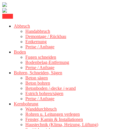
Skip
Menu
Betonschneiden Stuttgart: Beton schneiden, Beton Abbruch Stuttgart
to
Betonschneiden Stuttgart
+ 300 km
Abbruch
content
Handabbruch
Demontage / Rückbau
Entkernung
Preise / Anfrage
Boden
Fugen schneiden
Bodenbelag-Entfernung
Preise / Anfrage
Bohren, Schneiden, Sägen
Beton sägen
Beton bohren
Betonboden /-decke /-wand
Estrich bohren/sägen
Preise / Anfrage
Kernbohrung
Wanddurchbruch
Rohren u. Leitungen verlegen
Fenster, Kamin & Installationen
Haustechnik (Klima, Heizung, Lüftung)