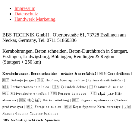
Impressum
Datenschutz
Handwerk Marketing
BBS TECHNIK GmbH , Obertorstraße 61, 73728 Esslingen am
Neckar, Germany, Tel. 0711 51860336
Kernbohrungen, Beton schneiden, Beton-Durchbruch in Stuttgart,
Esslingen, Ludwigsburg, Böblingen, Reutlingen & Region
(Stuttgart + 250 km)
Kernbohrungen, Beton schneiden - präzise & sorgfältig!
| 🇬🇧 Core drillings |
🇭🇷 Bušenje jezgre | 🇬🇷 Πυρήνας δραστηριοτήτων (Pyrínas drastiriotítōn) |
🇪🇸 Perforaciones de núcleo | 🇹🇷 Çekirdek delme | 🇹 Forature di nucleo |
🇦🇱 Mbivendosjet e thelbit | 🇫🇷 Forages de noyau | 🇦🇪 حفر النواة Hifr
alnawwa | 🇨🇳 核心钻孔 Héxīn zuānkǒng | 🇧🇬 Ядрени пробивания (Yadreni
probivaniya) | 🇷🇴 Foraje de nucleu | 🇷🇺 Керн-бурение Kern-bureniye | 🇺🇦
Ядерне буріння Yaderne burinnya
BBS Technik spricht viele Sprachen