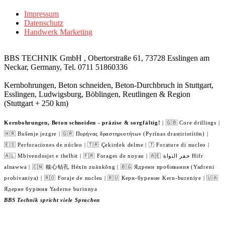
Impressum
Datenschutz
Handwerk Marketing
BBS TECHNIK GmbH , Obertorstraße 61, 73728 Esslingen am
Neckar, Germany, Tel. 0711 51860336
Kernbohrungen, Beton schneiden, Beton-Durchbruch in Stuttgart,
Esslingen, Ludwigsburg, Böblingen, Reutlingen & Region
(Stuttgart + 250 km)
Kernbohrungen, Beton schneiden - präzise & sorgfältig!
| 🇬🇧 Core drillings |
🇭🇷 Bušenje jezgre | 🇬🇷 Πυρήνας δραστηριοτήτων (Pyrínas drastiriotítōn) |
🇪🇸 Perforaciones de núcleo | 🇹🇷 Çekirdek delme | 🇹 Forature di nucleo |
🇦🇱 Mbivendosjet e thelbit | 🇫🇷 Forages de noyau | 🇦🇪 حفر النواة Hifr
alnawwa | 🇨🇳 核心钻孔 Héxīn zuānkǒng | 🇧🇬 Ядрени пробивания (Yadreni
probivaniya) | 🇷🇴 Foraje de nucleu | 🇷🇺 Керн-бурение Kern-bureniye | 🇺🇦
Ядерне буріння Yaderne burinnya
BBS Technik spricht viele Sprachen