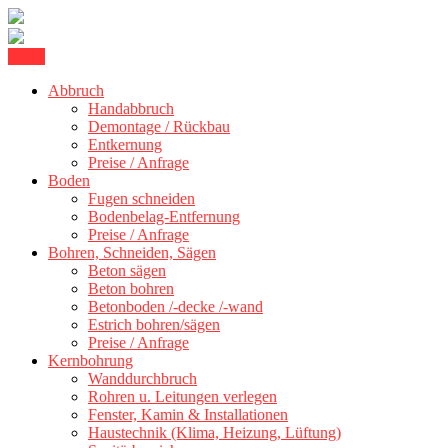
Skip
Menu
Betonschneiden Stuttgart: Beton schneiden, Beton Abbruch Stuttgart
to
Betonschneiden Stuttgart
+ 300 km
Abbruch
content
Handabbruch
Demontage / Rückbau
Entkernung
Preise / Anfrage
Boden
Fugen schneiden
Bodenbelag-Entfernung
Preise / Anfrage
Bohren, Schneiden, Sägen
Beton sägen
Beton bohren
Betonboden /-decke /-wand
Estrich bohren/sägen
Preise / Anfrage
Kernbohrung
Wanddurchbruch
Rohren u. Leitungen verlegen
Fenster, Kamin & Installationen
Haustechnik (Klima, Heizung, Lüftung)