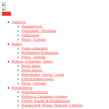
Skip
Menu
Betonschneiden Stuttgart: Beton schneiden, Beton Abbruch Stuttgart
to
Betonschneiden Stuttgart
+ 300 km
Abbruch
content
Handabbruch
Demontage / Rückbau
Entkernung
Preise / Anfrage
Boden
Fugen schneiden
Bodenbelag-Entfernung
Preise / Anfrage
Bohren, Schneiden, Sägen
Beton sägen
Beton bohren
Betonboden /-decke /-wand
Estrich bohren/sägen
Preise / Anfrage
Kernbohrung
Wanddurchbruch
Rohren u. Leitungen verlegen
Fenster, Kamin & Installationen
Haustechnik (Klima, Heizung, Lüftung)