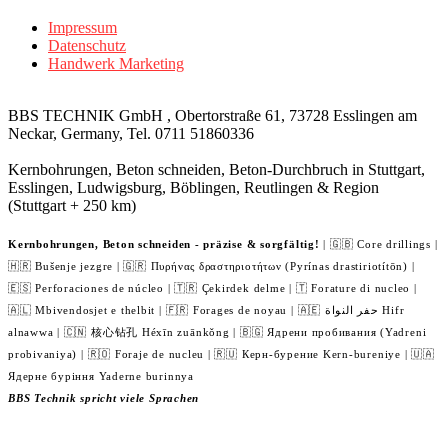
Impressum
Datenschutz
Handwerk Marketing
BBS TECHNIK GmbH , Obertorstraße 61, 73728 Esslingen am
Neckar, Germany, Tel. 0711 51860336
Kernbohrungen, Beton schneiden, Beton-Durchbruch in Stuttgart,
Esslingen, Ludwigsburg, Böblingen, Reutlingen & Region
(Stuttgart + 250 km)
Kernbohrungen, Beton schneiden - präzise & sorgfältig!
| 🇬🇧 Core drillings |
🇭🇷 Bušenje jezgre | 🇬🇷 Πυρήνας δραστηριοτήτων (Pyrínas drastiriotítōn) |
🇪🇸 Perforaciones de núcleo | 🇹🇷 Çekirdek delme | 🇹 Forature di nucleo |
🇦🇱 Mbivendosjet e thelbit | 🇫🇷 Forages de noyau | 🇦🇪 حفر النواة Hifr
alnawwa | 🇨🇳 核心钻孔 Héxīn zuānkǒng | 🇧🇬 Ядрени пробивания (Yadreni
probivaniya) | 🇷🇴 Foraje de nucleu | 🇷🇺 Керн-бурение Kern-bureniye | 🇺🇦
Ядерне буріння Yaderne burinnya
BBS Technik spricht viele Sprachen