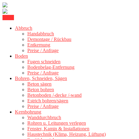
Skip
Menu
Betonschneiden Stuttgart: Beton schneiden, Beton Abbruch Stuttgart
to
Betonschneiden Stuttgart
+ 300 km
Abbruch
content
Handabbruch
Demontage / Rückbau
Entkernung
Preise / Anfrage
Boden
Fugen schneiden
Bodenbelag-Entfernung
Preise / Anfrage
Bohren, Schneiden, Sägen
Beton sägen
Beton bohren
Betonboden /-decke /-wand
Estrich bohren/sägen
Preise / Anfrage
Kernbohrung
Wanddurchbruch
Rohren u. Leitungen verlegen
Fenster, Kamin & Installationen
Haustechnik (Klima, Heizung, Lüftung)