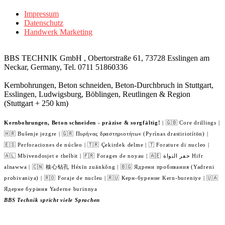
Impressum
Datenschutz
Handwerk Marketing
BBS TECHNIK GmbH , Obertorstraße 61, 73728 Esslingen am
Neckar, Germany, Tel. 0711 51860336
Kernbohrungen, Beton schneiden, Beton-Durchbruch in Stuttgart,
Esslingen, Ludwigsburg, Böblingen, Reutlingen & Region
(Stuttgart + 250 km)
Kernbohrungen, Beton schneiden - präzise & sorgfältig!
| 🇬🇧 Core drillings |
🇭🇷 Bušenje jezgre | 🇬🇷 Πυρήνας δραστηριοτήτων (Pyrínas drastiriotítōn) |
🇪🇸 Perforaciones de núcleo | 🇹🇷 Çekirdek delme | 🇹 Forature di nucleo |
🇦🇱 Mbivendosjet e thelbit | 🇫🇷 Forages de noyau | 🇦🇪 حفر النواة Hifr
alnawwa | 🇨🇳 核心钻孔 Héxīn zuānkǒng | 🇧🇬 Ядрени пробивания (Yadreni
probivaniya) | 🇷🇴 Foraje de nucleu | 🇷🇺 Керн-бурение Kern-bureniye | 🇺🇦
Ядерне буріння Yaderne burinnya
BBS Technik spricht viele Sprachen