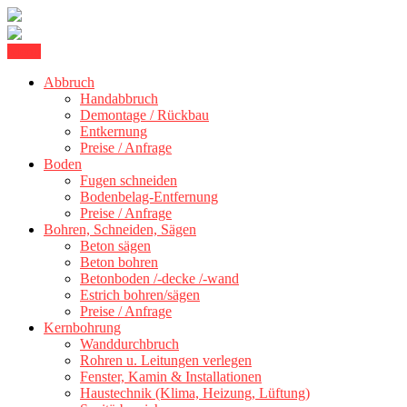
Skip
Menu
Betonschneiden Stuttgart: Beton schneiden, Beton Abbruch Stuttgart
to
Betonschneiden Stuttgart
Abbruch
content
Handabbruch
Demontage / Rückbau
Entkernung
Preise / Anfrage
Boden
Fugen schneiden
Bodenbelag-Entfernung
Preise / Anfrage
Bohren, Schneiden, Sägen
Beton sägen
Beton bohren
Betonboden /-decke /-wand
Estrich bohren/sägen
Preise / Anfrage
Kernbohrung
Wanddurchbruch
Rohren u. Leitungen verlegen
Fenster, Kamin & Installationen
Haustechnik (Klima, Heizung, Lüftung)