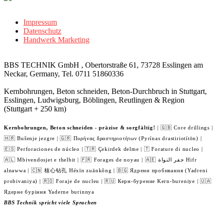
Impressum
Datenschutz
Handwerk Marketing
BBS TECHNIK GmbH , Obertorstraße 61, 73728 Esslingen am
Neckar, Germany, Tel. 0711 51860336
Kernbohrungen, Beton schneiden, Beton-Durchbruch in Stuttgart,
Esslingen, Ludwigsburg, Böblingen, Reutlingen & Region
(Stuttgart + 250 km)
Kernbohrungen, Beton schneiden - präzise & sorgfältig!
| 🇬🇧 Core drillings |
🇭🇷 Bušenje jezgre | 🇬🇷 Πυρήνας δραστηριοτήτων (Pyrínas drastiriotítōn) |
🇪🇸 Perforaciones de núcleo | 🇹🇷 Çekirdek delme | 🇹 Forature di nucleo |
🇦🇱 Mbivendosjet e thelbit | 🇫🇷 Forages de noyau | 🇦🇪 حفر النواة Hifr
alnawwa | 🇨🇳 核心钻孔 Héxīn zuānkǒng | 🇧🇬 Ядрени пробивания (Yadreni
probivaniya) | 🇷🇴 Foraje de nucleu | 🇷🇺 Керн-бурение Kern-bureniye | 🇺🇦
Ядерне буріння Yaderne burinnya
BBS Technik spricht viele Sprachen