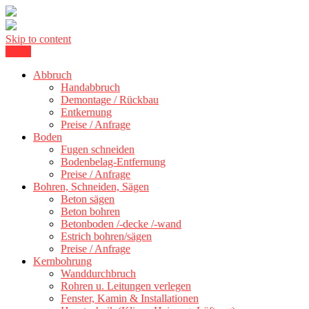
Skip to content
Menu
Betonschneiden Stuttgart: Beton schneiden, Beton Abbruch Stuttgart
Betonschneiden Stuttgart
+ 300 km
Abbruch
Handabbruch
Demontage / Rückbau
Entkernung
Preise / Anfrage
Boden
Fugen schneiden
Bodenbelag-Entfernung
Preise / Anfrage
Bohren, Schneiden, Sägen
Beton sägen
Beton bohren
Betonboden /-decke /-wand
Estrich bohren/sägen
Preise / Anfrage
Kernbohrung
Wanddurchbruch
Rohren u. Leitungen verlegen
Fenster, Kamin & Installationen