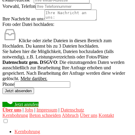
Vorwahl, Telefon
Ihre Nachricht an uns:
Foto oder Datei hochladen:
Klicke oder ziehe Dateien in diesen Bereich zum
Hochladen.
Du kannst bis zu 3 Dateien hochladen.
Sie haben hier die Möglichkeit, Dateien hochzuladen (falls
notwendig), z.B. Leistungsverzeichnis oder Fotos/Pläne
Datenschutz gem. DSGVO
: Die einzutragenden Daten werden
ausschließlich zur Bearbeitung Ihre Anfrage erhoben und
gespeichert. Nach Bearbeitung der Anfrage werden diese wieder
gelöscht.
Mehr darüber.
Phone
Jetzt absenden
Jetzt anrufen
Über uns
|
Jobs
|
Impressum
|
Datenschutz
Kernbohrung
Beton schneiden
Abbruch
Über uns
Kontakt
Kernbohrung