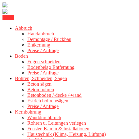
Skip
Menu
Betonschneiden Stuttgart: Beton schneiden, Beton Abbruch Stuttgart
to
Betonschneiden Stuttgart
+ 300 km
Abbruch
content
Handabbruch
Demontage / Rückbau
Entkernung
Preise / Anfrage
Boden
Fugen schneiden
Bodenbelag-Entfernung
Preise / Anfrage
Bohren, Schneiden, Sägen
Beton sägen
Beton bohren
Betonboden /-decke /-wand
Estrich bohren/sägen
Preise / Anfrage
Kernbohrung
Wanddurchbruch
Rohren u. Leitungen verlegen
Fenster, Kamin & Installationen
Haustechnik (Klima, Heizung, Lüftung)