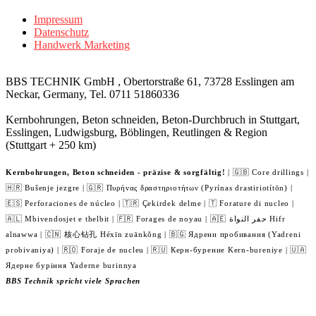
Impressum
Datenschutz
Handwerk Marketing
BBS TECHNIK GmbH , Obertorstraße 61, 73728 Esslingen am
Neckar, Germany, Tel. 0711 51860336
Kernbohrungen, Beton schneiden, Beton-Durchbruch in Stuttgart,
Esslingen, Ludwigsburg, Böblingen, Reutlingen & Region
(Stuttgart + 250 km)
Kernbohrungen, Beton schneiden - präzise & sorgfältig!
| 🇬🇧 Core drillings |
🇭🇷 Bušenje jezgre | 🇬🇷 Πυρήνας δραστηριοτήτων (Pyrínas drastiriotítōn) |
🇪🇸 Perforaciones de núcleo | 🇹🇷 Çekirdek delme | 🇹 Forature di nucleo |
🇦🇱 Mbivendosjet e thelbit | 🇫🇷 Forages de noyau | 🇦🇪 حفر النواة Hifr
alnawwa | 🇨🇳 核心钻孔 Héxīn zuānkǒng | 🇧🇬 Ядрени пробивания (Yadreni
probivaniya) | 🇷🇴 Foraje de nucleu | 🇷🇺 Керн-бурение Kern-bureniye | 🇺🇦
Ядерне буріння Yaderne burinnya
BBS Technik spricht viele Sprachen