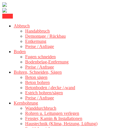
Skip
Menu
Betonschneiden Stuttgart: Beton schneiden, Beton Abbruch Stuttgart
to
Betonschneiden Stuttgart
+ 300 km
Abbruch
content
Handabbruch
Demontage / Rückbau
Entkernung
Preise / Anfrage
Boden
Fugen schneiden
Bodenbelag-Entfernung
Preise / Anfrage
Bohren, Schneiden, Sägen
Beton sägen
Beton bohren
Betonboden /-decke /-wand
Estrich bohren/sägen
Preise / Anfrage
Kernbohrung
Wanddurchbruch
Rohren u. Leitungen verlegen
Fenster, Kamin & Installationen
Haustechnik (Klima, Heizung, Lüftung)