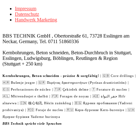
Impressum
Datenschutz
Handwerk Marketing
BBS TECHNIK GmbH , Obertorstraße 61, 73728 Esslingen am
Neckar, Germany, Tel. 0711 51860336
Kernbohrungen, Beton schneiden, Beton-Durchbruch in Stuttgart,
Esslingen, Ludwigsburg, Böblingen, Reutlingen & Region
(Stuttgart + 250 km)
Kernbohrungen, Beton schneiden - präzise & sorgfältig!
| 🇬🇧 Core drillings |
🇭🇷 Bušenje jezgre | 🇬🇷 Πυρήνας δραστηριοτήτων (Pyrínas drastiriotítōn) |
🇪🇸 Perforaciones de núcleo | 🇹🇷 Çekirdek delme | 🇹 Forature di nucleo |
🇦🇱 Mbivendosjet e thelbit | 🇫🇷 Forages de noyau | 🇦🇪 حفر النواة Hifr
alnawwa | 🇨🇳 核心钻孔 Héxīn zuānkǒng | 🇧🇬 Ядрени пробивания (Yadreni
probivaniya) | 🇷🇴 Foraje de nucleu | 🇷🇺 Керн-бурение Kern-bureniye | 🇺🇦
Ядерне буріння Yaderne burinnya
BBS Technik spricht viele Sprachen