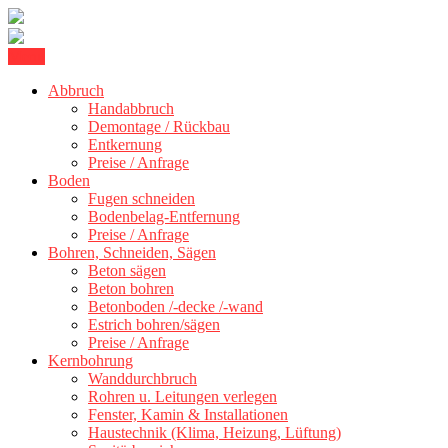
Skip
Menu
Betonschneiden Stuttgart: Beton schneiden, Beton Abbruch Stuttgart
to
Betonschneiden Stuttgart
Abbruch
content
Handabbruch
Demontage / Rückbau
Entkernung
Preise / Anfrage
Boden
Fugen schneiden
Bodenbelag-Entfernung
Preise / Anfrage
Bohren, Schneiden, Sägen
Beton sägen
Beton bohren
Betonboden /-decke /-wand
Estrich bohren/sägen
Preise / Anfrage
Kernbohrung
Wanddurchbruch
Rohren u. Leitungen verlegen
Fenster, Kamin & Installationen
Haustechnik (Klima, Heizung, Lüftung)