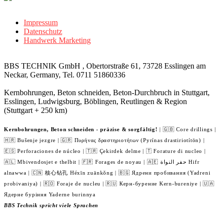
Impressum
Datenschutz
Handwerk Marketing
BBS TECHNIK GmbH , Obertorstraße 61, 73728 Esslingen am
Neckar, Germany, Tel. 0711 51860336
Kernbohrungen, Beton schneiden, Beton-Durchbruch in Stuttgart,
Esslingen, Ludwigsburg, Böblingen, Reutlingen & Region
(Stuttgart + 250 km)
Kernbohrungen, Beton schneiden - präzise & sorgfältig!
| 🇬🇧 Core drillings |
🇭🇷 Bušenje jezgre | 🇬🇷 Πυρήνας δραστηριοτήτων (Pyrínas drastiriotítōn) |
🇪🇸 Perforaciones de núcleo | 🇹🇷 Çekirdek delme | 🇹 Forature di nucleo |
🇦🇱 Mbivendosjet e thelbit | 🇫🇷 Forages de noyau | 🇦🇪 حفر النواة Hifr
alnawwa | 🇨🇳 核心钻孔 Héxīn zuānkǒng | 🇧🇬 Ядрени пробивания (Yadreni
probivaniya) | 🇷🇴 Foraje de nucleu | 🇷🇺 Керн-бурение Kern-bureniye | 🇺🇦
Ядерне буріння Yaderne burinnya
BBS Technik spricht viele Sprachen