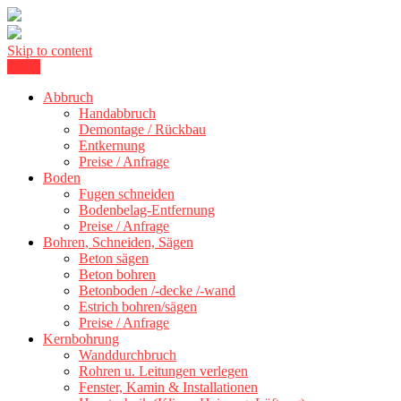
Skip to content
Menu
Betonschneiden Stuttgart: Beton schneiden, Beton Abbruch Stuttgart
Betonschneiden Stuttgart
+ 300 km
Abbruch
Handabbruch
Demontage / Rückbau
Entkernung
Preise / Anfrage
Boden
Fugen schneiden
Bodenbelag-Entfernung
Preise / Anfrage
Bohren, Schneiden, Sägen
Beton sägen
Beton bohren
Betonboden /-decke /-wand
Estrich bohren/sägen
Preise / Anfrage
Kernbohrung
Wanddurchbruch
Rohren u. Leitungen verlegen
Fenster, Kamin & Installationen