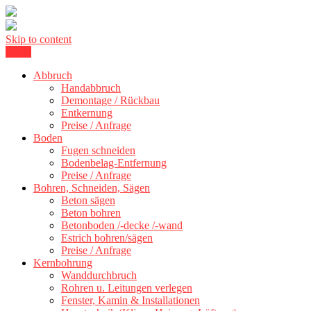
Skip to content
Menu
Betonschneiden Stuttgart: Beton schneiden, Beton Abbruch Stuttgart
Betonschneiden Stuttgart
Abbruch
Handabbruch
Demontage / Rückbau
Entkernung
Preise / Anfrage
Boden
Fugen schneiden
Bodenbelag-Entfernung
Preise / Anfrage
Bohren, Schneiden, Sägen
Beton sägen
Beton bohren
Betonboden /-decke /-wand
Estrich bohren/sägen
Preise / Anfrage
Kernbohrung
Wanddurchbruch
Rohren u. Leitungen verlegen
Fenster, Kamin & Installationen