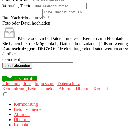
Vorwahl, Telefon
Ihre Nachricht an uns:
Foto oder Datei hochladen:
Klicke oder ziehe Dateien in diesen Bereich zum Hochladen.
Sie haben hier die Möglichkeit, Dateien hochzuladen (falls notwendig
Datenschutz gem. DSGVO
: Die einzutragenden Daten werden aussc
darüber.
Comment
Jetzt absenden
Jetzt anrufen
Über uns
|
Jobs
|
Impressum
|
Datenschutz
Kernbohrung
Beton schneiden
Abbruch
Über uns
Kontakt
Kernbohrung
Beton schneiden
Abbruch
Über uns
Kontakt