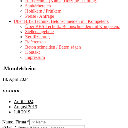
Haustechnik (Klima, Heizung, Lüftung)
Sanitärbereich
Hohlkern / Prüfkern
Preise / Anfrage
Über BBS Technik: Betonschneiden mit Kompetenz
Über BBS Technik: Betonschneiden mit Kompetenz
Stellenangebote
Zertifizierung
Referenzen
Beton schneiden / Beton sägen
Kontakt
Impressum
-Mundelsheim
18. April 2024
xxxxxx
April 2024
August 2019
Juli 2019
Name, Firma
*
eMail-Adresse
*