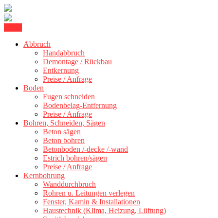
Skip
Menu
Betonschneiden Stuttgart: Beton schneiden, Beton Abbruch Stuttgart
to
Betonschneiden Stuttgart
Abbruch
content
Handabbruch
Demontage / Rückbau
Entkernung
Preise / Anfrage
Boden
Fugen schneiden
Bodenbelag-Entfernung
Preise / Anfrage
Bohren, Schneiden, Sägen
Beton sägen
Beton bohren
Betonboden /-decke /-wand
Estrich bohren/sägen
Preise / Anfrage
Kernbohrung
Wanddurchbruch
Rohren u. Leitungen verlegen
Fenster, Kamin & Installationen
Haustechnik (Klima, Heizung, Lüftung)