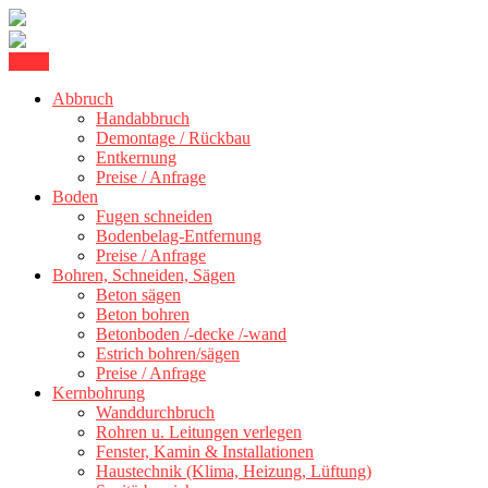
Skip
Menu
Betonschneiden Stuttgart: Beton schneiden, Beton Abbruch Stuttgart
to
Betonschneiden Stuttgart
Abbruch
content
Handabbruch
Demontage / Rückbau
Entkernung
Preise / Anfrage
Boden
Fugen schneiden
Bodenbelag-Entfernung
Preise / Anfrage
Bohren, Schneiden, Sägen
Beton sägen
Beton bohren
Betonboden /-decke /-wand
Estrich bohren/sägen
Preise / Anfrage
Kernbohrung
Wanddurchbruch
Rohren u. Leitungen verlegen
Fenster, Kamin & Installationen
Haustechnik (Klima, Heizung, Lüftung)