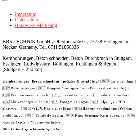
Impressum
Datenschutz
Handwerk Marketing
BBS TECHNIK GmbH , Obertorstraße 61, 73728 Esslingen am
Neckar, Germany, Tel. 0711 51860336
Kernbohrungen, Beton schneiden, Beton-Durchbruch in Stuttgart,
Esslingen, Ludwigsburg, Böblingen, Reutlingen & Region
(Stuttgart + 250 km)
Kernbohrungen, Beton schneiden - präzise & sorgfältig!
| 🇬🇧 Core drillings |
🇭🇷 Bušenje jezgre | 🇬🇷 Πυρήνας δραστηριοτήτων (Pyrínas drastiriotítōn) |
🇪🇸 Perforaciones de núcleo | 🇹🇷 Çekirdek delme | 🇹 Forature di nucleo |
🇦🇱 Mbivendosjet e thelbit | 🇫🇷 Forages de noyau | 🇦🇪 حفر النواة Hifr
alnawwa | 🇨🇳 核心钻孔 Héxīn zuānkǒng | 🇧🇬 Ядрени пробивания (Yadreni
probivaniya) | 🇷🇴 Foraje de nucleu | 🇷🇺 Керн-бурение Kern-bureniye | 🇺🇦
Ядерне буріння Yaderne burinnya
BBS Technik spricht viele Sprachen