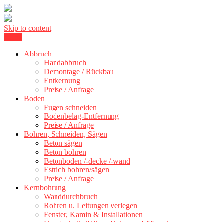
Skip to content
Menu
Betonschneiden Stuttgart: Beton schneiden, Beton Abbruch Stuttgart
Betonschneiden Stuttgart
+ 300 km
Abbruch
Handabbruch
Demontage / Rückbau
Entkernung
Preise / Anfrage
Boden
Fugen schneiden
Bodenbelag-Entfernung
Preise / Anfrage
Bohren, Schneiden, Sägen
Beton sägen
Beton bohren
Betonboden /-decke /-wand
Estrich bohren/sägen
Preise / Anfrage
Kernbohrung
Wanddurchbruch
Rohren u. Leitungen verlegen
Fenster, Kamin & Installationen