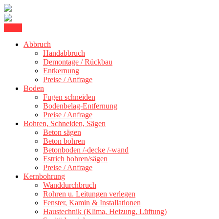
Skip
Menu
Betonschneiden Stuttgart: Beton schneiden, Beton Abbruch Stuttgart
to
Betonschneiden Stuttgart
Abbruch
content
Handabbruch
Demontage / Rückbau
Entkernung
Preise / Anfrage
Boden
Fugen schneiden
Bodenbelag-Entfernung
Preise / Anfrage
Bohren, Schneiden, Sägen
Beton sägen
Beton bohren
Betonboden /-decke /-wand
Estrich bohren/sägen
Preise / Anfrage
Kernbohrung
Wanddurchbruch
Rohren u. Leitungen verlegen
Fenster, Kamin & Installationen
Haustechnik (Klima, Heizung, Lüftung)