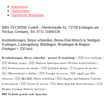
Impressum
Datenschutz
Handwerk Marketing
BBS TECHNIK GmbH , Obertorstraße 61, 73728 Esslingen am
Neckar, Germany, Tel. 0711 51860336
Kernbohrungen, Beton schneiden, Beton-Durchbruch in Stuttgart,
Esslingen, Ludwigsburg, Böblingen, Reutlingen & Region
(Stuttgart + 250 km)
Kernbohrungen, Beton schneiden - präzise & sorgfältig!
| 🇬🇧 Core drillings |
🇭🇷 Bušenje jezgre | 🇬🇷 Πυρήνας δραστηριοτήτων (Pyrínas drastiriotítōn) |
🇪🇸 Perforaciones de núcleo | 🇹🇷 Çekirdek delme | 🇹 Forature di nucleo |
🇦🇱 Mbivendosjet e thelbit | 🇫🇷 Forages de noyau | 🇦🇪 حفر النواة Hifr
alnawwa | 🇨🇳 核心钻孔 Héxīn zuānkǒng | 🇧🇬 Ядрени пробивания (Yadreni
probivaniya) | 🇷🇴 Foraje de nucleu | 🇷🇺 Керн-бурение Kern-bureniye | 🇺🇦
Ядерне буріння Yaderne burinnya
BBS Technik spricht viele Sprachen