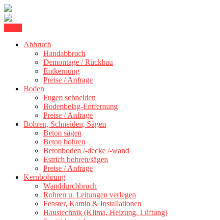
Skip
Menu
Betonschneiden Stuttgart: Beton schneiden, Beton Abbruch Stuttgart
to
Betonschneiden Stuttgart
+ 300 km
Abbruch
content
Handabbruch
Demontage / Rückbau
Entkernung
Preise / Anfrage
Boden
Fugen schneiden
Bodenbelag-Entfernung
Preise / Anfrage
Bohren, Schneiden, Sägen
Beton sägen
Beton bohren
Betonboden /-decke /-wand
Estrich bohren/sägen
Preise / Anfrage
Kernbohrung
Wanddurchbruch
Rohren u. Leitungen verlegen
Fenster, Kamin & Installationen
Haustechnik (Klima, Heizung, Lüftung)