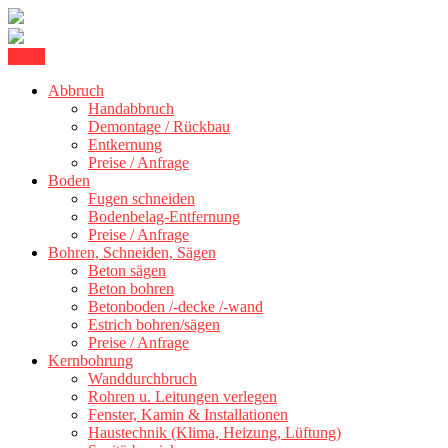
Skip
Menu
Betonschneiden Stuttgart: Beton schneiden, Beton Abbruch Stuttgart
to
Betonschneiden Stuttgart
+ 300 km
Abbruch
content
Handabbruch
Demontage / Rückbau
Entkernung
Preise / Anfrage
Boden
Fugen schneiden
Bodenbelag-Entfernung
Preise / Anfrage
Bohren, Schneiden, Sägen
Beton sägen
Beton bohren
Betonboden /-decke /-wand
Estrich bohren/sägen
Preise / Anfrage
Kernbohrung
Wanddurchbruch
Rohren u. Leitungen verlegen
Fenster, Kamin & Installationen
Haustechnik (Klima, Heizung, Lüftung)