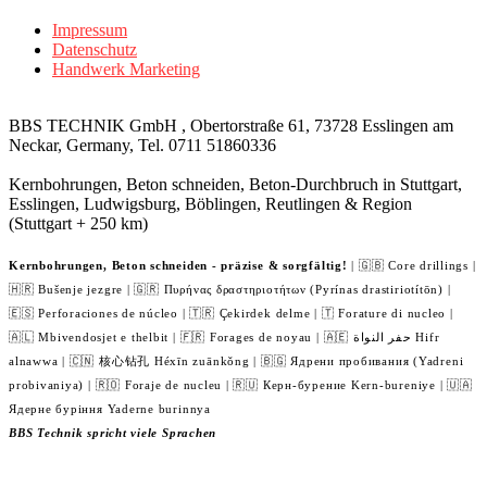
Impressum
Datenschutz
Handwerk Marketing
BBS TECHNIK GmbH , Obertorstraße 61, 73728 Esslingen am
Neckar, Germany, Tel. 0711 51860336
Kernbohrungen, Beton schneiden, Beton-Durchbruch in Stuttgart,
Esslingen, Ludwigsburg, Böblingen, Reutlingen & Region
(Stuttgart + 250 km)
Kernbohrungen, Beton schneiden - präzise & sorgfältig!
| 🇬🇧 Core drillings |
🇭🇷 Bušenje jezgre | 🇬🇷 Πυρήνας δραστηριοτήτων (Pyrínas drastiriotítōn) |
🇪🇸 Perforaciones de núcleo | 🇹🇷 Çekirdek delme | 🇹 Forature di nucleo |
🇦🇱 Mbivendosjet e thelbit | 🇫🇷 Forages de noyau | 🇦🇪 حفر النواة Hifr
alnawwa | 🇨🇳 核心钻孔 Héxīn zuānkǒng | 🇧🇬 Ядрени пробивания (Yadreni
probivaniya) | 🇷🇴 Foraje de nucleu | 🇷🇺 Керн-бурение Kern-bureniye | 🇺🇦
Ядерне буріння Yaderne burinnya
BBS Technik spricht viele Sprachen