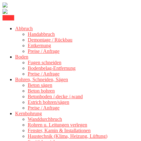
Skip
Menu
Betonschneiden Stuttgart: Beton schneiden, Beton Abbruch Stuttgart
to
Betonschneiden Stuttgart
Abbruch
content
Handabbruch
Demontage / Rückbau
Entkernung
Preise / Anfrage
Boden
Fugen schneiden
Bodenbelag-Entfernung
Preise / Anfrage
Bohren, Schneiden, Sägen
Beton sägen
Beton bohren
Betonboden /-decke /-wand
Estrich bohren/sägen
Preise / Anfrage
Kernbohrung
Wanddurchbruch
Rohren u. Leitungen verlegen
Fenster, Kamin & Installationen
Haustechnik (Klima, Heizung, Lüftung)