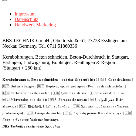
Impressum
Datenschutz
Handwerk Marketing
BBS TECHNIK GmbH , Obertorstraße 61, 73728 Esslingen am
Neckar, Germany, Tel. 0711 51860336
Kernbohrungen, Beton schneiden, Beton-Durchbruch in Stuttgart,
Esslingen, Ludwigsburg, Böblingen, Reutlingen & Region
(Stuttgart + 250 km)
Kernbohrungen, Beton schneiden - präzise & sorgfältig!
| 🇬🇧 Core drillings |
🇭🇷 Bušenje jezgre | 🇬🇷 Πυρήνας δραστηριοτήτων (Pyrínas drastiriotítōn) |
🇪🇸 Perforaciones de núcleo | 🇹🇷 Çekirdek delme | 🇹 Forature di nucleo |
🇦🇱 Mbivendosjet e thelbit | 🇫🇷 Forages de noyau | 🇦🇪 حفر النواة Hifr
alnawwa | 🇨🇳 核心钻孔 Héxīn zuānkǒng | 🇧🇬 Ядрени пробивания (Yadreni
probivaniya) | 🇷🇴 Foraje de nucleu | 🇷🇺 Керн-бурение Kern-bureniye | 🇺🇦
Ядерне буріння Yaderne burinnya
BBS Technik spricht viele Sprachen