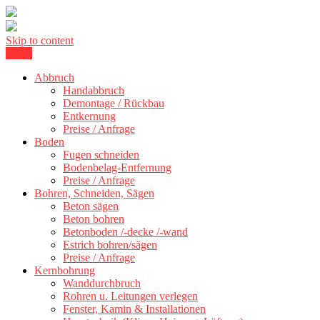
Skip to content
Menu
Betonschneiden Stuttgart: Beton schneiden, Beton Abbruch Stuttgart
Betonschneiden Stuttgart
+ 300 km
Abbruch
Handabbruch
Demontage / Rückbau
Entkernung
Preise / Anfrage
Boden
Fugen schneiden
Bodenbelag-Entfernung
Preise / Anfrage
Bohren, Schneiden, Sägen
Beton sägen
Beton bohren
Betonboden /-decke /-wand
Estrich bohren/sägen
Preise / Anfrage
Kernbohrung
Wanddurchbruch
Rohren u. Leitungen verlegen
Fenster, Kamin & Installationen