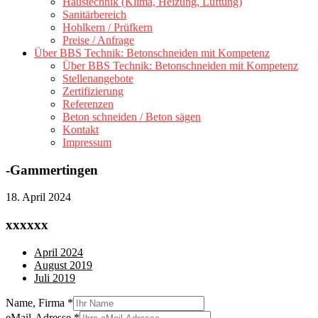
Haustechnik (Klima, Heizung, Lüftung)
Sanitärbereich
Hohlkern / Prüfkern
Preise / Anfrage
Über BBS Technik: Betonschneiden mit Kompetenz
Über BBS Technik: Betonschneiden mit Kompetenz
Stellenangebote
Zertifizierung
Referenzen
Beton schneiden / Beton sägen
Kontakt
Impressum
-Gammertingen
18. April 2024
xxxxxx
April 2024
August 2019
Juli 2019
Name, Firma
*
eMail-Adresse
*