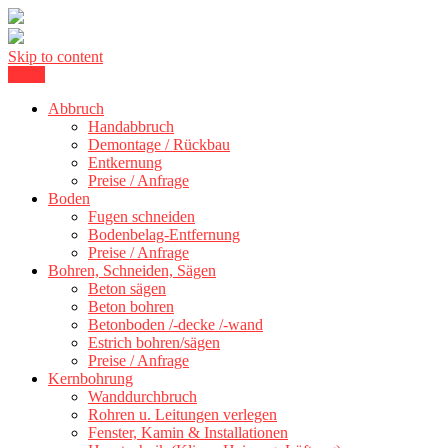
Skip to content
Menu
Betonschneiden Stuttgart: Beton schneiden, Beton Abbruch Stuttgart
Betonschneiden Stuttgart
Abbruch
Handabbruch
Demontage / Rückbau
Entkernung
Preise / Anfrage
Boden
Fugen schneiden
Bodenbelag-Entfernung
Preise / Anfrage
Bohren, Schneiden, Sägen
Beton sägen
Beton bohren
Betonboden /-decke /-wand
Estrich bohren/sägen
Preise / Anfrage
Kernbohrung
Wanddurchbruch
Rohren u. Leitungen verlegen
Fenster, Kamin & Installationen