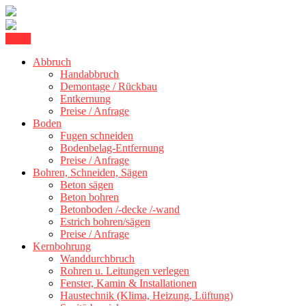
Skip
Menu
Betonschneiden Stuttgart: Beton schneiden, Beton Abbruch Stuttgart
to
Betonschneiden Stuttgart
Abbruch
content
Handabbruch
Demontage / Rückbau
Entkernung
Preise / Anfrage
Boden
Fugen schneiden
Bodenbelag-Entfernung
Preise / Anfrage
Bohren, Schneiden, Sägen
Beton sägen
Beton bohren
Betonboden /-decke /-wand
Estrich bohren/sägen
Preise / Anfrage
Kernbohrung
Wanddurchbruch
Rohren u. Leitungen verlegen
Fenster, Kamin & Installationen
Haustechnik (Klima, Heizung, Lüftung)