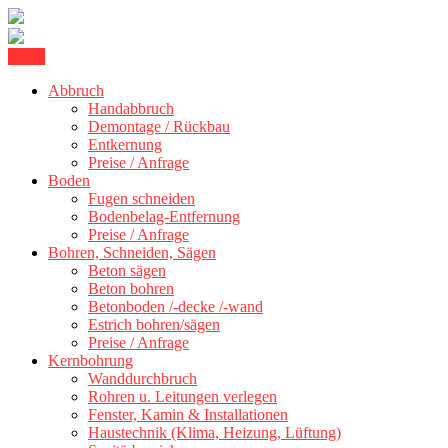
Skip
Menu
Betonschneiden Stuttgart: Beton schneiden, Beton Abbruch Stuttgart
to
Betonschneiden Stuttgart
+ 300 km
Abbruch
content
Handabbruch
Demontage / Rückbau
Entkernung
Preise / Anfrage
Boden
Fugen schneiden
Bodenbelag-Entfernung
Preise / Anfrage
Bohren, Schneiden, Sägen
Beton sägen
Beton bohren
Betonboden /-decke /-wand
Estrich bohren/sägen
Preise / Anfrage
Kernbohrung
Wanddurchbruch
Rohren u. Leitungen verlegen
Fenster, Kamin & Installationen
Haustechnik (Klima, Heizung, Lüftung)