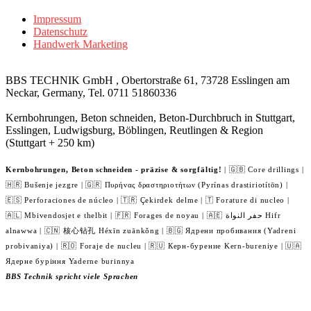
Impressum
Datenschutz
Handwerk Marketing
BBS TECHNIK GmbH , Obertorstraße 61, 73728 Esslingen am
Neckar, Germany, Tel. 0711 51860336
Kernbohrungen, Beton schneiden, Beton-Durchbruch in Stuttgart,
Esslingen, Ludwigsburg, Böblingen, Reutlingen & Region
(Stuttgart + 250 km)
Kernbohrungen, Beton schneiden - präzise & sorgfältig!
| 🇬🇧 Core drillings |
🇭🇷 Bušenje jezgre | 🇬🇷 Πυρήνας δραστηριοτήτων (Pyrínas drastiriotítōn) |
🇪🇸 Perforaciones de núcleo | 🇹🇷 Çekirdek delme | 🇹 Forature di nucleo |
🇦🇱 Mbivendosjet e thelbit | 🇫🇷 Forages de noyau | 🇦🇪 حفر النواة Hifr
alnawwa | 🇨🇳 核心钻孔 Héxīn zuānkǒng | 🇧🇬 Ядрени пробивания (Yadreni
probivaniya) | 🇷🇴 Foraje de nucleu | 🇷🇺 Керн-бурение Kern-bureniye | 🇺🇦
Ядерне буріння Yaderne burinnya
BBS Technik spricht viele Sprachen