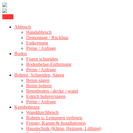
Skip
Menu
Betonschneiden Stuttgart: Beton schneiden, Beton Abbruch Stuttgart
to
Betonschneiden Stuttgart
+ 300 km
Abbruch
content
Handabbruch
Demontage / Rückbau
Entkernung
Preise / Anfrage
Boden
Fugen schneiden
Bodenbelag-Entfernung
Preise / Anfrage
Bohren, Schneiden, Sägen
Beton sägen
Beton bohren
Betonboden /-decke /-wand
Estrich bohren/sägen
Preise / Anfrage
Kernbohrung
Wanddurchbruch
Rohren u. Leitungen verlegen
Fenster, Kamin & Installationen
Haustechnik (Klima, Heizung, Lüftung)