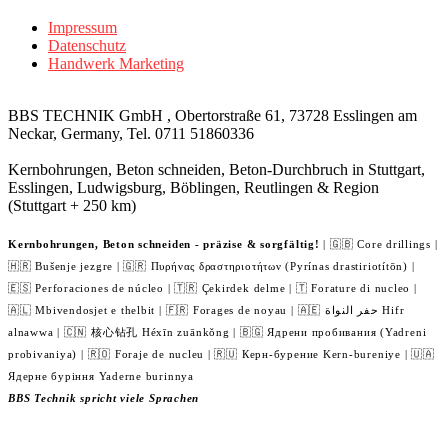
Impressum
Datenschutz
Handwerk Marketing
BBS TECHNIK GmbH , Obertorstraße 61, 73728 Esslingen am
Neckar, Germany, Tel. 0711 51860336
Kernbohrungen, Beton schneiden, Beton-Durchbruch in Stuttgart,
Esslingen, Ludwigsburg, Böblingen, Reutlingen & Region
(Stuttgart + 250 km)
Kernbohrungen, Beton schneiden - präzise & sorgfältig!
| 🇬🇧 Core drillings |
🇭🇷 Bušenje jezgre | 🇬🇷 Πυρήνας δραστηριοτήτων (Pyrínas drastiriotítōn) |
🇪🇸 Perforaciones de núcleo | 🇹🇷 Çekirdek delme | 🇹 Forature di nucleo |
🇦🇱 Mbivendosjet e thelbit | 🇫🇷 Forages de noyau | 🇦🇪 حفر النواة Hifr
alnawwa | 🇨🇳 核心钻孔 Héxīn zuānkǒng | 🇧🇬 Ядрени пробивания (Yadreni
probivaniya) | 🇷🇴 Foraje de nucleu | 🇷🇺 Керн-бурение Kern-bureniye | 🇺🇦
Ядерне буріння Yaderne burinnya
BBS Technik spricht viele Sprachen