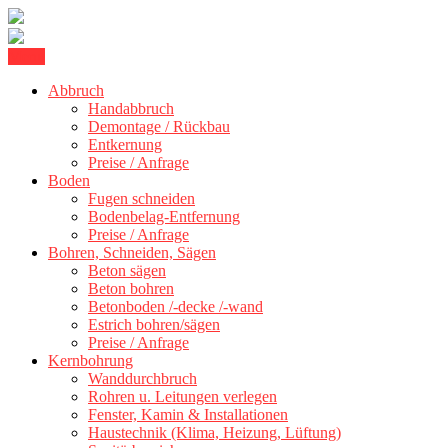
Skip
Menu
Betonschneiden Stuttgart: Beton schneiden, Beton Abbruch Stuttgart
to
Betonschneiden Stuttgart
+ 300 km
Abbruch
content
Handabbruch
Demontage / Rückbau
Entkernung
Preise / Anfrage
Boden
Fugen schneiden
Bodenbelag-Entfernung
Preise / Anfrage
Bohren, Schneiden, Sägen
Beton sägen
Beton bohren
Betonboden /-decke /-wand
Estrich bohren/sägen
Preise / Anfrage
Kernbohrung
Wanddurchbruch
Rohren u. Leitungen verlegen
Fenster, Kamin & Installationen
Haustechnik (Klima, Heizung, Lüftung)