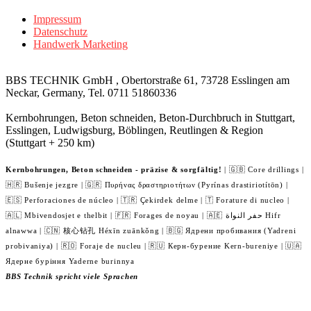
Impressum
Datenschutz
Handwerk Marketing
BBS TECHNIK GmbH , Obertorstraße 61, 73728 Esslingen am
Neckar, Germany, Tel. 0711 51860336
Kernbohrungen, Beton schneiden, Beton-Durchbruch in Stuttgart,
Esslingen, Ludwigsburg, Böblingen, Reutlingen & Region
(Stuttgart + 250 km)
Kernbohrungen, Beton schneiden - präzise & sorgfältig!
| 🇬🇧 Core drillings |
🇭🇷 Bušenje jezgre | 🇬🇷 Πυρήνας δραστηριοτήτων (Pyrínas drastiriotítōn) |
🇪🇸 Perforaciones de núcleo | 🇹🇷 Çekirdek delme | 🇹 Forature di nucleo |
🇦🇱 Mbivendosjet e thelbit | 🇫🇷 Forages de noyau | 🇦🇪 حفر النواة Hifr
alnawwa | 🇨🇳 核心钻孔 Héxīn zuānkǒng | 🇧🇬 Ядрени пробивания (Yadreni
probivaniya) | 🇷🇴 Foraje de nucleu | 🇷🇺 Керн-бурение Kern-bureniye | 🇺🇦
Ядерне буріння Yaderne burinnya
BBS Technik spricht viele Sprachen