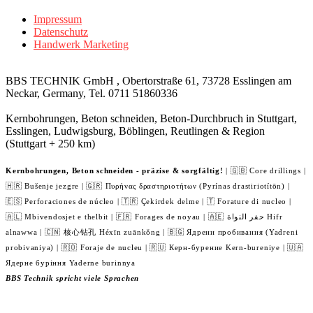
Impressum
Datenschutz
Handwerk Marketing
BBS TECHNIK GmbH , Obertorstraße 61, 73728 Esslingen am
Neckar, Germany, Tel. 0711 51860336
Kernbohrungen, Beton schneiden, Beton-Durchbruch in Stuttgart,
Esslingen, Ludwigsburg, Böblingen, Reutlingen & Region
(Stuttgart + 250 km)
Kernbohrungen, Beton schneiden - präzise & sorgfältig!
| 🇬🇧 Core drillings |
🇭🇷 Bušenje jezgre | 🇬🇷 Πυρήνας δραστηριοτήτων (Pyrínas drastiriotítōn) |
🇪🇸 Perforaciones de núcleo | 🇹🇷 Çekirdek delme | 🇹 Forature di nucleo |
🇦🇱 Mbivendosjet e thelbit | 🇫🇷 Forages de noyau | 🇦🇪 حفر النواة Hifr
alnawwa | 🇨🇳 核心钻孔 Héxīn zuānkǒng | 🇧🇬 Ядрени пробивания (Yadreni
probivaniya) | 🇷🇴 Foraje de nucleu | 🇷🇺 Керн-бурение Kern-bureniye | 🇺🇦
Ядерне буріння Yaderne burinnya
BBS Technik spricht viele Sprachen