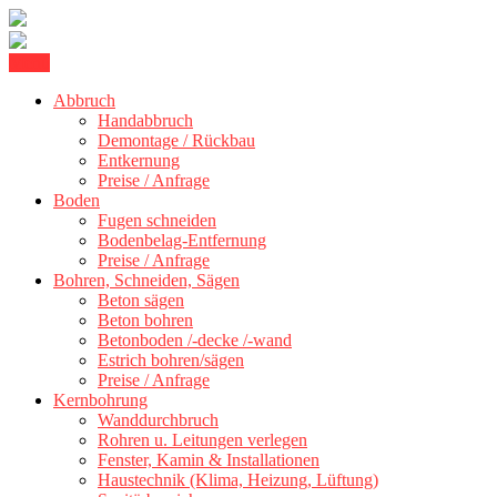
Skip
Menu
Betonschneiden Stuttgart: Beton schneiden, Beton Abbruch Stuttgart
to
Betonschneiden Stuttgart
+ 300 km
Abbruch
content
Handabbruch
Demontage / Rückbau
Entkernung
Preise / Anfrage
Boden
Fugen schneiden
Bodenbelag-Entfernung
Preise / Anfrage
Bohren, Schneiden, Sägen
Beton sägen
Beton bohren
Betonboden /-decke /-wand
Estrich bohren/sägen
Preise / Anfrage
Kernbohrung
Wanddurchbruch
Rohren u. Leitungen verlegen
Fenster, Kamin & Installationen
Haustechnik (Klima, Heizung, Lüftung)