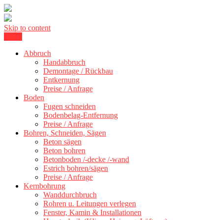
Skip to content
Menu
Betonschneiden Stuttgart: Beton schneiden, Beton Abbruch Stuttgart
Betonschneiden Stuttgart
+ 300 km
Abbruch
Handabbruch
Demontage / Rückbau
Entkernung
Preise / Anfrage
Boden
Fugen schneiden
Bodenbelag-Entfernung
Preise / Anfrage
Bohren, Schneiden, Sägen
Beton sägen
Beton bohren
Betonboden /-decke /-wand
Estrich bohren/sägen
Preise / Anfrage
Kernbohrung
Wanddurchbruch
Rohren u. Leitungen verlegen
Fenster, Kamin & Installationen