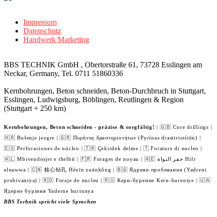
Impressum
Datenschutz
Handwerk Marketing
BBS TECHNIK GmbH , Obertorstraße 61, 73728 Esslingen am
Neckar, Germany, Tel. 0711 51860336
Kernbohrungen, Beton schneiden, Beton-Durchbruch in Stuttgart,
Esslingen, Ludwigsburg, Böblingen, Reutlingen & Region
(Stuttgart + 250 km)
Kernbohrungen, Beton schneiden - präzise & sorgfältig!
| 🇬🇧 Core drillings |
🇭🇷 Bušenje jezgre | 🇬🇷 Πυρήνας δραστηριοτήτων (Pyrínas drastiriotítōn) |
🇪🇸 Perforaciones de núcleo | 🇹🇷 Çekirdek delme | 🇹 Forature di nucleo |
🇦🇱 Mbivendosjet e thelbit | 🇫🇷 Forages de noyau | 🇦🇪 حفر النواة Hifr
alnawwa | 🇨🇳 核心钻孔 Héxīn zuānkǒng | 🇧🇬 Ядрени пробивания (Yadreni
probivaniya) | 🇷🇴 Foraje de nucleu | 🇷🇺 Керн-бурение Kern-bureniye | 🇺🇦
Ядерне буріння Yaderne burinnya
BBS Technik spricht viele Sprachen