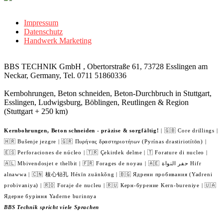
Impressum
Datenschutz
Handwerk Marketing
BBS TECHNIK GmbH , Obertorstraße 61, 73728 Esslingen am
Neckar, Germany, Tel. 0711 51860336
Kernbohrungen, Beton schneiden, Beton-Durchbruch in Stuttgart,
Esslingen, Ludwigsburg, Böblingen, Reutlingen & Region
(Stuttgart + 250 km)
Kernbohrungen, Beton schneiden - präzise & sorgfältig!
| 🇬🇧 Core drillings |
🇭🇷 Bušenje jezgre | 🇬🇷 Πυρήνας δραστηριοτήτων (Pyrínas drastiriotítōn) |
🇪🇸 Perforaciones de núcleo | 🇹🇷 Çekirdek delme | 🇹 Forature di nucleo |
🇦🇱 Mbivendosjet e thelbit | 🇫🇷 Forages de noyau | 🇦🇪 حفر النواة Hifr
alnawwa | 🇨🇳 核心钻孔 Héxīn zuānkǒng | 🇧🇬 Ядрени пробивания (Yadreni
probivaniya) | 🇷🇴 Foraje de nucleu | 🇷🇺 Керн-бурение Kern-bureniye | 🇺🇦
Ядерне буріння Yaderne burinnya
BBS Technik spricht viele Sprachen