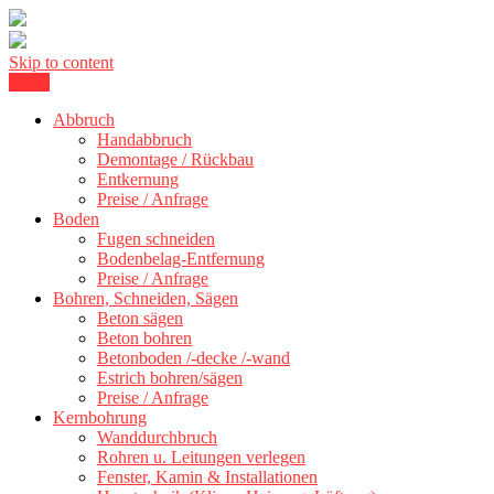
Skip to content
Menu
Betonschneiden Stuttgart: Beton schneiden, Beton Abbruch Stuttgart
Betonschneiden Stuttgart
+ 300 km
Abbruch
Handabbruch
Demontage / Rückbau
Entkernung
Preise / Anfrage
Boden
Fugen schneiden
Bodenbelag-Entfernung
Preise / Anfrage
Bohren, Schneiden, Sägen
Beton sägen
Beton bohren
Betonboden /-decke /-wand
Estrich bohren/sägen
Preise / Anfrage
Kernbohrung
Wanddurchbruch
Rohren u. Leitungen verlegen
Fenster, Kamin & Installationen