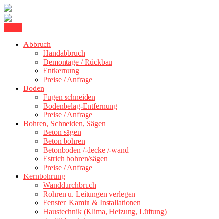
Skip
Menu
Betonschneiden Stuttgart: Beton schneiden, Beton Abbruch Stuttgart
to
Betonschneiden Stuttgart
+ 300 km
Abbruch
content
Handabbruch
Demontage / Rückbau
Entkernung
Preise / Anfrage
Boden
Fugen schneiden
Bodenbelag-Entfernung
Preise / Anfrage
Bohren, Schneiden, Sägen
Beton sägen
Beton bohren
Betonboden /-decke /-wand
Estrich bohren/sägen
Preise / Anfrage
Kernbohrung
Wanddurchbruch
Rohren u. Leitungen verlegen
Fenster, Kamin & Installationen
Haustechnik (Klima, Heizung, Lüftung)