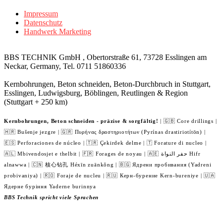
Impressum
Datenschutz
Handwerk Marketing
BBS TECHNIK GmbH , Obertorstraße 61, 73728 Esslingen am
Neckar, Germany, Tel. 0711 51860336
Kernbohrungen, Beton schneiden, Beton-Durchbruch in Stuttgart,
Esslingen, Ludwigsburg, Böblingen, Reutlingen & Region
(Stuttgart + 250 km)
Kernbohrungen, Beton schneiden - präzise & sorgfältig!
| 🇬🇧 Core drillings |
🇭🇷 Bušenje jezgre | 🇬🇷 Πυρήνας δραστηριοτήτων (Pyrínas drastiriotítōn) |
🇪🇸 Perforaciones de núcleo | 🇹🇷 Çekirdek delme | 🇹 Forature di nucleo |
🇦🇱 Mbivendosjet e thelbit | 🇫🇷 Forages de noyau | 🇦🇪 حفر النواة Hifr
alnawwa | 🇨🇳 核心钻孔 Héxīn zuānkǒng | 🇧🇬 Ядрени пробивания (Yadreni
probivaniya) | 🇷🇴 Foraje de nucleu | 🇷🇺 Керн-бурение Kern-bureniye | 🇺🇦
Ядерне буріння Yaderne burinnya
BBS Technik spricht viele Sprachen