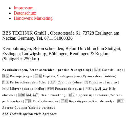
Impressum
Datenschutz
Handwerk Marketing
BBS TECHNIK GmbH , Obertorstraße 61, 73728 Esslingen am
Neckar, Germany, Tel. 0711 51860336
Kernbohrungen, Beton schneiden, Beton-Durchbruch in Stuttgart,
Esslingen, Ludwigsburg, Böblingen, Reutlingen & Region
(Stuttgart + 250 km)
Kernbohrungen, Beton schneiden - präzise & sorgfältig!
| 🇬🇧 Core drillings |
🇭🇷 Bušenje jezgre | 🇬🇷 Πυρήνας δραστηριοτήτων (Pyrínas drastiriotítōn) |
🇪🇸 Perforaciones de núcleo | 🇹🇷 Çekirdek delme | 🇹 Forature di nucleo |
🇦🇱 Mbivendosjet e thelbit | 🇫🇷 Forages de noyau | 🇦🇪 حفر النواة Hifr
alnawwa | 🇨🇳 核心钻孔 Héxīn zuānkǒng | 🇧🇬 Ядрени пробивания (Yadreni
probivaniya) | 🇷🇴 Foraje de nucleu | 🇷🇺 Керн-бурение Kern-bureniye | 🇺🇦
Ядерне буріння Yaderne burinnya
BBS Technik spricht viele Sprachen