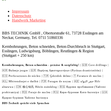
Impressum
Datenschutz
Handwerk Marketing
BBS TECHNIK GmbH , Obertorstraße 61, 73728 Esslingen am
Neckar, Germany, Tel. 0711 51860336
Kernbohrungen, Beton schneiden, Beton-Durchbruch in Stuttgart,
Esslingen, Ludwigsburg, Böblingen, Reutlingen & Region
(Stuttgart + 250 km)
Kernbohrungen, Beton schneiden - präzise & sorgfältig!
| 🇬🇧 Core drillings |
🇭🇷 Bušenje jezgre | 🇬🇷 Πυρήνας δραστηριοτήτων (Pyrínas drastiriotítōn) |
🇪🇸 Perforaciones de núcleo | 🇹🇷 Çekirdek delme | 🇹 Forature di nucleo |
🇦🇱 Mbivendosjet e thelbit | 🇫🇷 Forages de noyau | 🇦🇪 حفر النواة Hifr
alnawwa | 🇨🇳 核心钻孔 Héxīn zuānkǒng | 🇧🇬 Ядрени пробивания (Yadreni
probivaniya) | 🇷🇴 Foraje de nucleu | 🇷🇺 Керн-бурение Kern-bureniye | 🇺🇦
Ядерне буріння Yaderne burinnya
BBS Technik spricht viele Sprachen