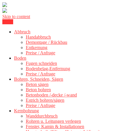
Skip to content
Menu
Betonschneiden Stuttgart: Beton schneiden, Beton Abbruch Stuttgart
Betonschneiden Stuttgart
+ 300 km
Abbruch
Handabbruch
Demontage / Rückbau
Entkernung
Preise / Anfrage
Boden
Fugen schneiden
Bodenbelag-Entfernung
Preise / Anfrage
Bohren, Schneiden, Sägen
Beton sägen
Beton bohren
Betonboden /-decke /-wand
Estrich bohren/sägen
Preise / Anfrage
Kernbohrung
Wanddurchbruch
Rohren u. Leitungen verlegen
Fenster, Kamin & Installationen