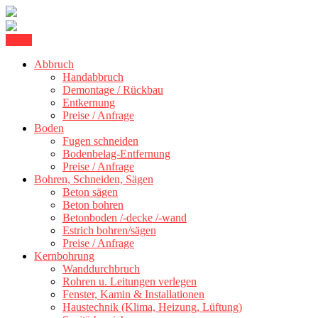
Skip
Menu
Betonschneiden Stuttgart: Beton schneiden, Beton Abbruch Stuttgart
to
Betonschneiden Stuttgart
Abbruch
content
Handabbruch
Demontage / Rückbau
Entkernung
Preise / Anfrage
Boden
Fugen schneiden
Bodenbelag-Entfernung
Preise / Anfrage
Bohren, Schneiden, Sägen
Beton sägen
Beton bohren
Betonboden /-decke /-wand
Estrich bohren/sägen
Preise / Anfrage
Kernbohrung
Wanddurchbruch
Rohren u. Leitungen verlegen
Fenster, Kamin & Installationen
Haustechnik (Klima, Heizung, Lüftung)