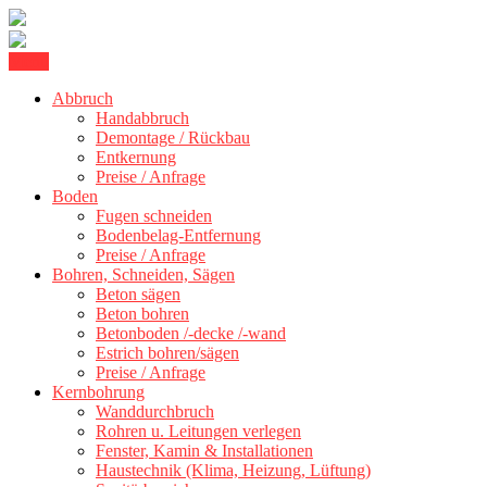
Skip
Menu
Betonschneiden Stuttgart: Beton schneiden, Beton Abbruch Stuttgart
to
Betonschneiden Stuttgart
+ 300 km
Abbruch
content
Handabbruch
Demontage / Rückbau
Entkernung
Preise / Anfrage
Boden
Fugen schneiden
Bodenbelag-Entfernung
Preise / Anfrage
Bohren, Schneiden, Sägen
Beton sägen
Beton bohren
Betonboden /-decke /-wand
Estrich bohren/sägen
Preise / Anfrage
Kernbohrung
Wanddurchbruch
Rohren u. Leitungen verlegen
Fenster, Kamin & Installationen
Haustechnik (Klima, Heizung, Lüftung)