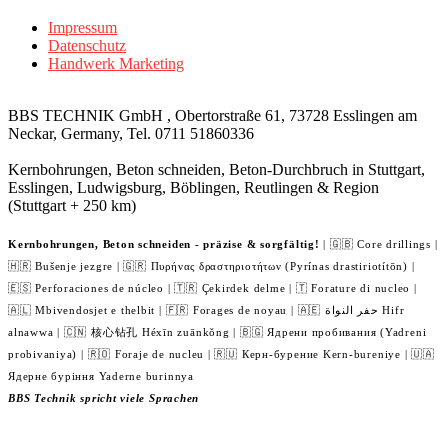
Impressum
Datenschutz
Handwerk Marketing
BBS TECHNIK GmbH , Obertorstraße 61, 73728 Esslingen am
Neckar, Germany, Tel. 0711 51860336
Kernbohrungen, Beton schneiden, Beton-Durchbruch in Stuttgart,
Esslingen, Ludwigsburg, Böblingen, Reutlingen & Region
(Stuttgart + 250 km)
Kernbohrungen, Beton schneiden - präzise & sorgfältig!
| 🇬🇧 Core drillings |
🇭🇷 Bušenje jezgre | 🇬🇷 Πυρήνας δραστηριοτήτων (Pyrínas drastiriotítōn) |
🇪🇸 Perforaciones de núcleo | 🇹🇷 Çekirdek delme | 🇹 Forature di nucleo |
🇦🇱 Mbivendosjet e thelbit | 🇫🇷 Forages de noyau | 🇦🇪 حفر النواة Hifr
alnawwa | 🇨🇳 核心钻孔 Héxīn zuānkǒng | 🇧🇬 Ядрени пробивания (Yadreni
probivaniya) | 🇷🇴 Foraje de nucleu | 🇷🇺 Керн-бурение Kern-bureniye | 🇺🇦
Ядерне буріння Yaderne burinnya
BBS Technik spricht viele Sprachen