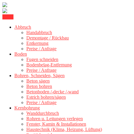
Skip
Menu
Betonschneiden Stuttgart: Beton schneiden, Beton Abbruch Stuttgart
to
Betonschneiden Stuttgart
+ 300 km
Abbruch
content
Handabbruch
Demontage / Rückbau
Entkernung
Preise / Anfrage
Boden
Fugen schneiden
Bodenbelag-Entfernung
Preise / Anfrage
Bohren, Schneiden, Sägen
Beton sägen
Beton bohren
Betonboden /-decke /-wand
Estrich bohren/sägen
Preise / Anfrage
Kernbohrung
Wanddurchbruch
Rohren u. Leitungen verlegen
Fenster, Kamin & Installationen
Haustechnik (Klima, Heizung, Lüftung)