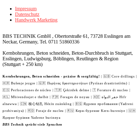
Impressum
Datenschutz
Handwerk Marketing
BBS TECHNIK GmbH , Obertorstraße 61, 73728 Esslingen am
Neckar, Germany, Tel. 0711 51860336
Kernbohrungen, Beton schneiden, Beton-Durchbruch in Stuttgart,
Esslingen, Ludwigsburg, Böblingen, Reutlingen & Region
(Stuttgart + 250 km)
Kernbohrungen, Beton schneiden - präzise & sorgfältig!
| 🇬🇧 Core drillings |
🇭🇷 Bušenje jezgre | 🇬🇷 Πυρήνας δραστηριοτήτων (Pyrínas drastiriotítōn) |
🇪🇸 Perforaciones de núcleo | 🇹🇷 Çekirdek delme | 🇹 Forature di nucleo |
🇦🇱 Mbivendosjet e thelbit | 🇫🇷 Forages de noyau | 🇦🇪 حفر النواة Hifr
alnawwa | 🇨🇳 核心钻孔 Héxīn zuānkǒng | 🇧🇬 Ядрени пробивания (Yadreni
probivaniya) | 🇷🇴 Foraje de nucleu | 🇷🇺 Керн-бурение Kern-bureniye | 🇺🇦
Ядерне буріння Yaderne burinnya
BBS Technik spricht viele Sprachen