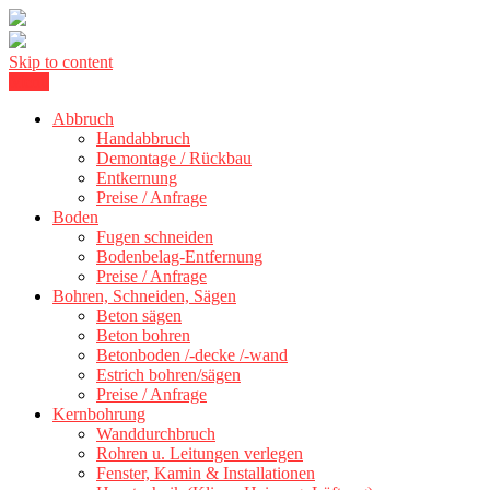
Skip to content
Menu
Betonschneiden Stuttgart: Beton schneiden, Beton Abbruch Stuttgart
Betonschneiden Stuttgart
+ 300 km
Abbruch
Handabbruch
Demontage / Rückbau
Entkernung
Preise / Anfrage
Boden
Fugen schneiden
Bodenbelag-Entfernung
Preise / Anfrage
Bohren, Schneiden, Sägen
Beton sägen
Beton bohren
Betonboden /-decke /-wand
Estrich bohren/sägen
Preise / Anfrage
Kernbohrung
Wanddurchbruch
Rohren u. Leitungen verlegen
Fenster, Kamin & Installationen