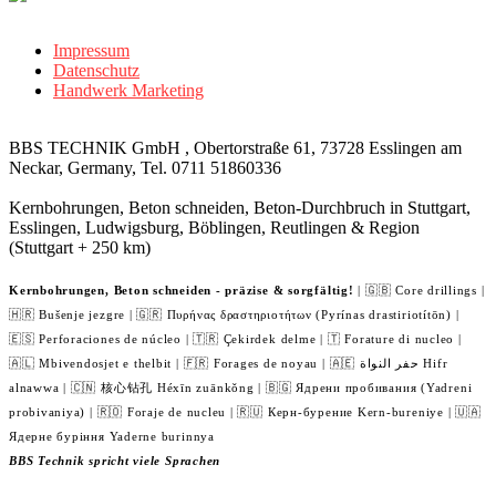
Impressum
Datenschutz
Handwerk Marketing
BBS TECHNIK GmbH , Obertorstraße 61, 73728 Esslingen am
Neckar, Germany, Tel. 0711 51860336
Kernbohrungen, Beton schneiden, Beton-Durchbruch in Stuttgart,
Esslingen, Ludwigsburg, Böblingen, Reutlingen & Region
(Stuttgart + 250 km)
Kernbohrungen, Beton schneiden - präzise & sorgfältig!
| 🇬🇧 Core drillings |
🇭🇷 Bušenje jezgre | 🇬🇷 Πυρήνας δραστηριοτήτων (Pyrínas drastiriotítōn) |
🇪🇸 Perforaciones de núcleo | 🇹🇷 Çekirdek delme | 🇹 Forature di nucleo |
🇦🇱 Mbivendosjet e thelbit | 🇫🇷 Forages de noyau | 🇦🇪 حفر النواة Hifr
alnawwa | 🇨🇳 核心钻孔 Héxīn zuānkǒng | 🇧🇬 Ядрени пробивания (Yadreni
probivaniya) | 🇷🇴 Foraje de nucleu | 🇷🇺 Керн-бурение Kern-bureniye | 🇺🇦
Ядерне буріння Yaderne burinnya
BBS Technik spricht viele Sprachen