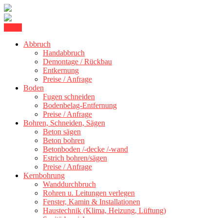
Skip
Menu
Betonschneiden Stuttgart: Beton schneiden, Beton Abbruch Stuttgart
to
Betonschneiden Stuttgart
+ 300 km
Abbruch
content
Handabbruch
Demontage / Rückbau
Entkernung
Preise / Anfrage
Boden
Fugen schneiden
Bodenbelag-Entfernung
Preise / Anfrage
Bohren, Schneiden, Sägen
Beton sägen
Beton bohren
Betonboden /-decke /-wand
Estrich bohren/sägen
Preise / Anfrage
Kernbohrung
Wanddurchbruch
Rohren u. Leitungen verlegen
Fenster, Kamin & Installationen
Haustechnik (Klima, Heizung, Lüftung)