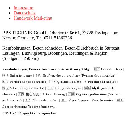
Impressum
Datenschutz
Handwerk Marketing
BBS TECHNIK GmbH , Obertorstraße 61, 73728 Esslingen am
Neckar, Germany, Tel. 0711 51860336
Kernbohrungen, Beton schneiden, Beton-Durchbruch in Stuttgart,
Esslingen, Ludwigsburg, Böblingen, Reutlingen & Region
(Stuttgart + 250 km)
Kernbohrungen, Beton schneiden - präzise & sorgfältig!
| 🇬🇧 Core drillings |
🇭🇷 Bušenje jezgre | 🇬🇷 Πυρήνας δραστηριοτήτων (Pyrínas drastiriotítōn) |
🇪🇸 Perforaciones de núcleo | 🇹🇷 Çekirdek delme | 🇹 Forature di nucleo |
🇦🇱 Mbivendosjet e thelbit | 🇫🇷 Forages de noyau | 🇦🇪 حفر النواة Hifr
alnawwa | 🇨🇳 核心钻孔 Héxīn zuānkǒng | 🇧🇬 Ядрени пробивания (Yadreni
probivaniya) | 🇷🇴 Foraje de nucleu | 🇷🇺 Керн-бурение Kern-bureniye | 🇺🇦
Ядерне буріння Yaderne burinnya
BBS Technik spricht viele Sprachen