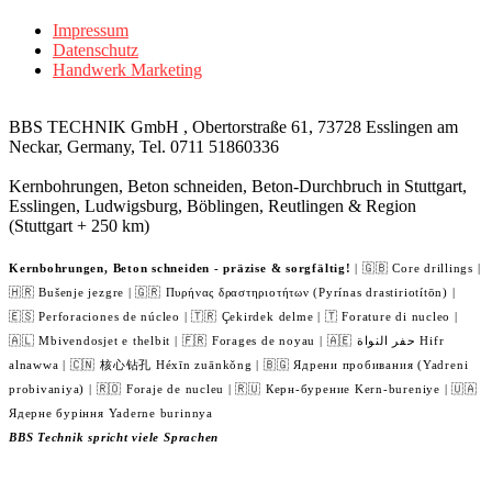
Impressum
Datenschutz
Handwerk Marketing
BBS TECHNIK GmbH , Obertorstraße 61, 73728 Esslingen am
Neckar, Germany, Tel. 0711 51860336
Kernbohrungen, Beton schneiden, Beton-Durchbruch in Stuttgart,
Esslingen, Ludwigsburg, Böblingen, Reutlingen & Region
(Stuttgart + 250 km)
Kernbohrungen, Beton schneiden - präzise & sorgfältig!
| 🇬🇧 Core drillings |
🇭🇷 Bušenje jezgre | 🇬🇷 Πυρήνας δραστηριοτήτων (Pyrínas drastiriotítōn) |
🇪🇸 Perforaciones de núcleo | 🇹🇷 Çekirdek delme | 🇹 Forature di nucleo |
🇦🇱 Mbivendosjet e thelbit | 🇫🇷 Forages de noyau | 🇦🇪 حفر النواة Hifr
alnawwa | 🇨🇳 核心钻孔 Héxīn zuānkǒng | 🇧🇬 Ядрени пробивания (Yadreni
probivaniya) | 🇷🇴 Foraje de nucleu | 🇷🇺 Керн-бурение Kern-bureniye | 🇺🇦
Ядерне буріння Yaderne burinnya
BBS Technik spricht viele Sprachen