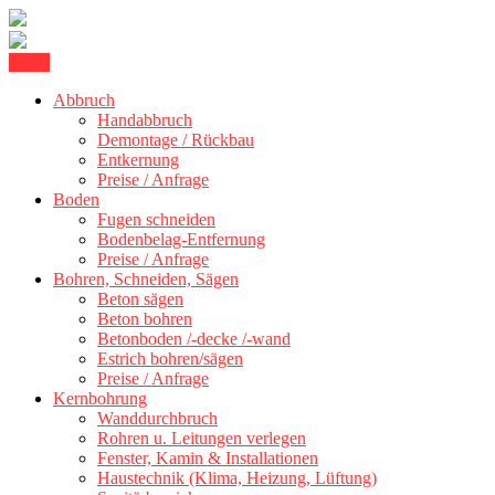
Skip
Menu
Betonschneiden Stuttgart: Beton schneiden, Beton Abbruch Stuttgart
to
Betonschneiden Stuttgart
+ 300 km
Abbruch
content
Handabbruch
Demontage / Rückbau
Entkernung
Preise / Anfrage
Boden
Fugen schneiden
Bodenbelag-Entfernung
Preise / Anfrage
Bohren, Schneiden, Sägen
Beton sägen
Beton bohren
Betonboden /-decke /-wand
Estrich bohren/sägen
Preise / Anfrage
Kernbohrung
Wanddurchbruch
Rohren u. Leitungen verlegen
Fenster, Kamin & Installationen
Haustechnik (Klima, Heizung, Lüftung)