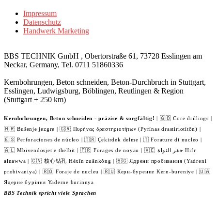
Impressum
Datenschutz
Handwerk Marketing
BBS TECHNIK GmbH , Obertorstraße 61, 73728 Esslingen am
Neckar, Germany, Tel. 0711 51860336
Kernbohrungen, Beton schneiden, Beton-Durchbruch in Stuttgart,
Esslingen, Ludwigsburg, Böblingen, Reutlingen & Region
(Stuttgart + 250 km)
Kernbohrungen, Beton schneiden - präzise & sorgfältig!
| 🇬🇧 Core drillings |
🇭🇷 Bušenje jezgre | 🇬🇷 Πυρήνας δραστηριοτήτων (Pyrínas drastiriotítōn) |
🇪🇸 Perforaciones de núcleo | 🇹🇷 Çekirdek delme | 🇹 Forature di nucleo |
🇦🇱 Mbivendosjet e thelbit | 🇫🇷 Forages de noyau | 🇦🇪 حفر النواة Hifr
alnawwa | 🇨🇳 核心钻孔 Héxīn zuānkǒng | 🇧🇬 Ядрени пробивания (Yadreni
probivaniya) | 🇷🇴 Foraje de nucleu | 🇷🇺 Керн-бурение Kern-bureniye | 🇺🇦
Ядерне буріння Yaderne burinnya
BBS Technik spricht viele Sprachen