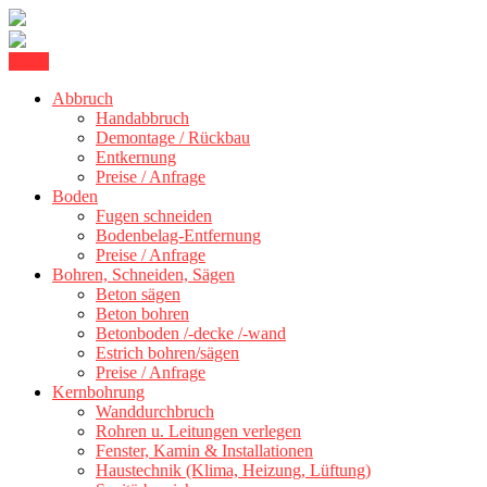
Skip
Menu
Betonschneiden Stuttgart: Beton schneiden, Beton Abbruch Stuttgart
to
Betonschneiden Stuttgart
+ 300 km
Abbruch
content
Handabbruch
Demontage / Rückbau
Entkernung
Preise / Anfrage
Boden
Fugen schneiden
Bodenbelag-Entfernung
Preise / Anfrage
Bohren, Schneiden, Sägen
Beton sägen
Beton bohren
Betonboden /-decke /-wand
Estrich bohren/sägen
Preise / Anfrage
Kernbohrung
Wanddurchbruch
Rohren u. Leitungen verlegen
Fenster, Kamin & Installationen
Haustechnik (Klima, Heizung, Lüftung)