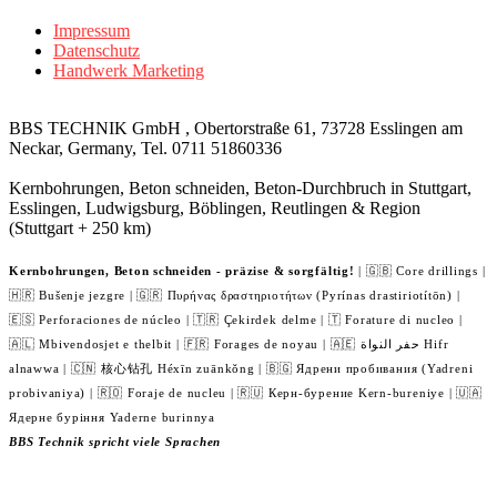
Impressum
Datenschutz
Handwerk Marketing
BBS TECHNIK GmbH , Obertorstraße 61, 73728 Esslingen am
Neckar, Germany, Tel. 0711 51860336
Kernbohrungen, Beton schneiden, Beton-Durchbruch in Stuttgart,
Esslingen, Ludwigsburg, Böblingen, Reutlingen & Region
(Stuttgart + 250 km)
Kernbohrungen, Beton schneiden - präzise & sorgfältig!
| 🇬🇧 Core drillings |
🇭🇷 Bušenje jezgre | 🇬🇷 Πυρήνας δραστηριοτήτων (Pyrínas drastiriotítōn) |
🇪🇸 Perforaciones de núcleo | 🇹🇷 Çekirdek delme | 🇹 Forature di nucleo |
🇦🇱 Mbivendosjet e thelbit | 🇫🇷 Forages de noyau | 🇦🇪 حفر النواة Hifr
alnawwa | 🇨🇳 核心钻孔 Héxīn zuānkǒng | 🇧🇬 Ядрени пробивания (Yadreni
probivaniya) | 🇷🇴 Foraje de nucleu | 🇷🇺 Керн-бурение Kern-bureniye | 🇺🇦
Ядерне буріння Yaderne burinnya
BBS Technik spricht viele Sprachen