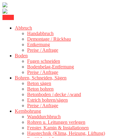
Skip
Menu
Betonschneiden Stuttgart: Beton schneiden, Beton Abbruch Stuttgart
to
Betonschneiden Stuttgart
+ 300 km
Abbruch
content
Handabbruch
Demontage / Rückbau
Entkernung
Preise / Anfrage
Boden
Fugen schneiden
Bodenbelag-Entfernung
Preise / Anfrage
Bohren, Schneiden, Sägen
Beton sägen
Beton bohren
Betonboden /-decke /-wand
Estrich bohren/sägen
Preise / Anfrage
Kernbohrung
Wanddurchbruch
Rohren u. Leitungen verlegen
Fenster, Kamin & Installationen
Haustechnik (Klima, Heizung, Lüftung)