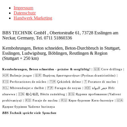
Impressum
Datenschutz
Handwerk Marketing
BBS TECHNIK GmbH , Obertorstraße 61, 73728 Esslingen am
Neckar, Germany, Tel. 0711 51860336
Kernbohrungen, Beton schneiden, Beton-Durchbruch in Stuttgart,
Esslingen, Ludwigsburg, Böblingen, Reutlingen & Region
(Stuttgart + 250 km)
Kernbohrungen, Beton schneiden - präzise & sorgfältig!
| 🇬🇧 Core drillings |
🇭🇷 Bušenje jezgre | 🇬🇷 Πυρήνας δραστηριοτήτων (Pyrínas drastiriotítōn) |
🇪🇸 Perforaciones de núcleo | 🇹🇷 Çekirdek delme | 🇹 Forature di nucleo |
🇦🇱 Mbivendosjet e thelbit | 🇫🇷 Forages de noyau | 🇦🇪 حفر النواة Hifr
alnawwa | 🇨🇳 核心钻孔 Héxīn zuānkǒng | 🇧🇬 Ядрени пробивания (Yadreni
probivaniya) | 🇷🇴 Foraje de nucleu | 🇷🇺 Керн-бурение Kern-bureniye | 🇺🇦
Ядерне буріння Yaderne burinnya
BBS Technik spricht viele Sprachen