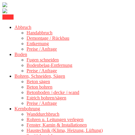
Skip
Menu
Betonschneiden Stuttgart: Beton schneiden, Beton Abbruch Stuttgart
to
Betonschneiden Stuttgart
+ 300 km
Abbruch
content
Handabbruch
Demontage / Rückbau
Entkernung
Preise / Anfrage
Boden
Fugen schneiden
Bodenbelag-Entfernung
Preise / Anfrage
Bohren, Schneiden, Sägen
Beton sägen
Beton bohren
Betonboden /-decke /-wand
Estrich bohren/sägen
Preise / Anfrage
Kernbohrung
Wanddurchbruch
Rohren u. Leitungen verlegen
Fenster, Kamin & Installationen
Haustechnik (Klima, Heizung, Lüftung)