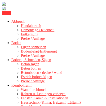
Skip
Menu
Betonschneiden Stuttgart: Beton schneiden, Beton Abbruch Stuttgart
to
Betonschneiden Stuttgart
+ 300 km
Abbruch
content
Handabbruch
Demontage / Rückbau
Entkernung
Preise / Anfrage
Boden
Fugen schneiden
Bodenbelag-Entfernung
Preise / Anfrage
Bohren, Schneiden, Sägen
Beton sägen
Beton bohren
Betonboden /-decke /-wand
Estrich bohren/sägen
Preise / Anfrage
Kernbohrung
Wanddurchbruch
Rohren u. Leitungen verlegen
Fenster, Kamin & Installationen
Haustechnik (Klima, Heizung, Lüftung)