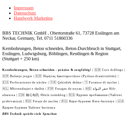
Impressum
Datenschutz
Handwerk Marketing
BBS TECHNIK GmbH , Obertorstraße 61, 73728 Esslingen am
Neckar, Germany, Tel. 0711 51860336
Kernbohrungen, Beton schneiden, Beton-Durchbruch in Stuttgart,
Esslingen, Ludwigsburg, Böblingen, Reutlingen & Region
(Stuttgart + 250 km)
Kernbohrungen, Beton schneiden - präzise & sorgfältig!
| 🇬🇧 Core drillings |
🇭🇷 Bušenje jezgre | 🇬🇷 Πυρήνας δραστηριοτήτων (Pyrínas drastiriotítōn) |
🇪🇸 Perforaciones de núcleo | 🇹🇷 Çekirdek delme | 🇹 Forature di nucleo |
🇦🇱 Mbivendosjet e thelbit | 🇫🇷 Forages de noyau | 🇦🇪 حفر النواة Hifr
alnawwa | 🇨🇳 核心钻孔 Héxīn zuānkǒng | 🇧🇬 Ядрени пробивания (Yadreni
probivaniya) | 🇷🇴 Foraje de nucleu | 🇷🇺 Керн-бурение Kern-bureniye | 🇺🇦
Ядерне буріння Yaderne burinnya
BBS Technik spricht viele Sprachen