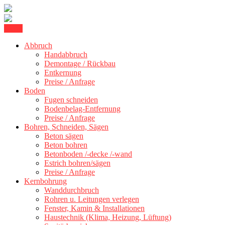
Skip
Menu
Betonschneiden Stuttgart: Beton schneiden, Beton Abbruch Stuttgart
to
Betonschneiden Stuttgart
Abbruch
content
Handabbruch
Demontage / Rückbau
Entkernung
Preise / Anfrage
Boden
Fugen schneiden
Bodenbelag-Entfernung
Preise / Anfrage
Bohren, Schneiden, Sägen
Beton sägen
Beton bohren
Betonboden /-decke /-wand
Estrich bohren/sägen
Preise / Anfrage
Kernbohrung
Wanddurchbruch
Rohren u. Leitungen verlegen
Fenster, Kamin & Installationen
Haustechnik (Klima, Heizung, Lüftung)